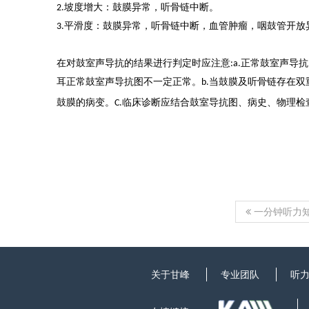
坡度增大
鼓膜异常
听骨链中断
2.
：
，
。
平滑度
鼓膜异常
听骨链中断
血管肿瘤
咽鼓管开放
3.
：
，
，
，
在对鼓室声导抗的结果进行判定时应注意
正常鼓室声导抗
:a.
耳正常鼓室声导抗图不一定正常
当鼓膜及听骨链存在双
。b.
鼓膜的病变
临床诊断应结合鼓室导抗图
病史
物理检
。C.
、
、
一分钟听力
关于甘峰
专业团队
听