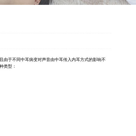
且由于不同中耳病变对声音由中耳传入内耳方式的影响不
种类型
：