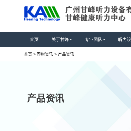
首页
关于甘峰
专业团队
听力
首页
>
即时资讯
>
产品资讯
产品资讯