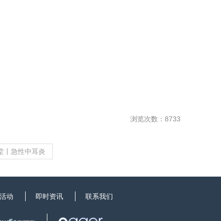
浏览次数：8733
堂丨急性中耳炎
活动
即时资讯
联系我们