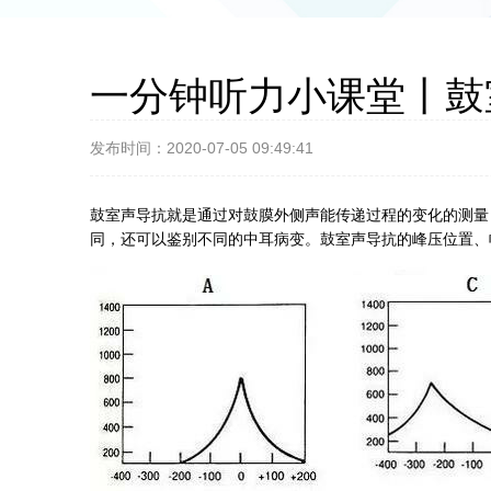
一分钟听力小课堂丨鼓
发布时间：2020-07-05 09:49:41
鼓室声导抗就是通过对鼓膜外侧声能传递过程的变化的测量
同
还可以鉴别不同的中耳病变
鼓室声导抗的峰压位置
，
。
、