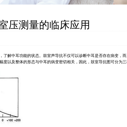
室压测量的临床应用
了解中耳功能的状态
鼓室声导抗不仅可以诊断中耳是否存在病变
而
，
。
，
幅度以及整体的形态与中耳的病变密切相关
因此
鼓室导抗图可分为三
，
，