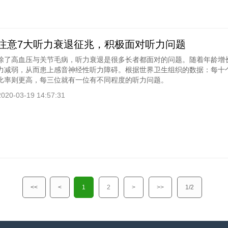
注意7大听力衰退征兆，积极面对听力问题
除了高血压与关节毛病，听力衰退是很多长者都面对的问题。随着年龄增
力减弱，从而患上感音神经性听力障碍。根据世界卫生组织的数据：每十
比率则更高，每三位就有一位有不同程度的听力问题。
2020-03-19 14:57:31
<<
<
1
2
>
>>
1/2