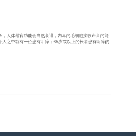
长，人体器官功能会自然衰退，内耳的毛细胞接收声音的能
个人之中就有一位患有听障；65岁或以上的长者患有听障的