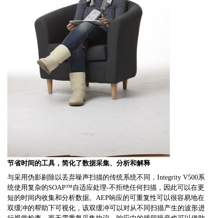
节省时间的工具
，
简化了数据采集
、
分析和解释
与采用伪影剔除以丢弃噪声扫描的传统系统不同
，Integrity V500
系
统使用复杂的
SOAP™
自适应处理
-
不拒绝任何扫描
，
因此可以在更
短的时间内收集和分析数据
。AEP
响应的可重复性可以很容易地在
双缓冲的帮助下可视化
，
该双缓冲可以对从不同扫描产生的波形进