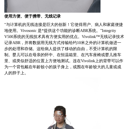
使用方便
、
便于携带
、
无线记录
“
与计算机的无线连接是巨大的创新
！
它使得用户
、
病人和家庭便捷
地使用
。Vivosonic
是*提供这个功能的诊断
ABR
系统
。”Integrity
V500
系统的无线技术具有方便实用的优点
。Vivolink™
无线记录技术
记录
ABR，
并将数据用无线方式传输给约
10
米之外的计算机做进一
步的处理和存储
。
这给病人提供了移动的自由
，
不受计算机的限
制
。
婴儿可以在母亲的怀中
、
在恒温箱里
、
在汽车座椅或婴儿推车
里
、
或类似舒适的位置上方便地测试
。
连在
Vivolink
上的背带可以作
为一个背包戴在年龄较小的孩子身上
，
或围在年龄较大的儿童或成
人的脖子上
。