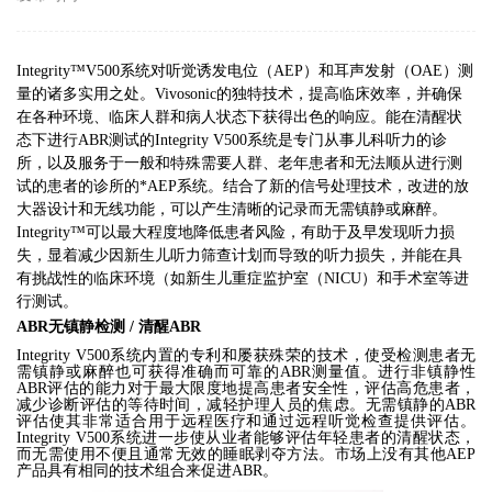
Integrity™V500
系统对听觉诱发电位
（AEP）
和耳声发射
（OAE）
测
量的诸多实用之处
。Vivosonic
的独特技术
，
提高临床效率
，
并确保
在各种环境
、
临床人群和病人状态下获得出色的响应
。
能在清醒状
态下进行
ABR
测试的
Integrity V500
系统是专门从事儿科听力的诊
所
，
以及服务于一般和特殊需要人群
、
老年患者和无法顺从进行测
试的患者的诊所的*
AEP
系统
。
结合了新的信号处理技术
，
改进的放
大器设计和无线功能
，
可以产生清晰的记录而无需镇静或麻醉
。
Integrity™
可以最大程度地降低患者风险
，
有助于及早发现听力损
失
，
显着减少因新生儿听力筛查计划而导致的听力损失
，
并能在具
有挑战性的临床环境
（
如新生儿重症监护室
（NICU）
和手术室等进
行测试
。
ABR
无镇静检测
/
清醒
ABR
Integrity V500
系统内置的专利和屡获殊荣的技术
，
使受检测患者无
需镇静或麻醉也可获得准确而可靠的
ABR
测量值
。
进行非镇静性
ABR
评估的能力对于最大限度地提高患者安全性
，
评估高危患者
，
减少诊断评估的等待时间
，
减轻护理人员的焦虑
。
无需镇静的
ABR
评估使其非常适合用于远程医疗和通过远程听觉检查提供评估
。
Integrity V500
系统进一步使从业者能够评估年轻患者的清醒状态
，
而无需使用不便且通常无效的睡眠剥夺方法
。
市场上没有其他
AEP
产品具有相同的技术组合来促进
ABR。