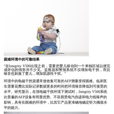
困难环境中的可靠结果
“
在
Integrity V500
出现之前
，
需要把婴儿移动到一个单独区域以便完
成评估的情形并不少见
。
监视器和警报系统不仅增加电干扰
，
而且
噪音也刺激了婴儿
，
增加肌源性干扰
。”
环境中的电磁干扰源通常使收集可靠的
AEP
测量变得困难
。
临床医
生需要花费比实际记录数据更多的时间把环境噪音降低到可接受的
水平
。
研究显示
，
在强电磁干扰环境下测试时
，Integrity V500
系统
比普遍的
AEP
设备有明显优势
。
不容易受电汽伪迹和电力线噪声的
影响
，
具有在困难的环境中
，
比其它产品更准确地确定听力阈值水
平的能力
。