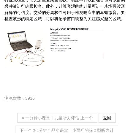
行视觉检查
，
而无需重复采集协议
。
响应中的残留噪音也可以借助
缓冲液进行肉眼检查
。
此外
，
计算客观的统计量可进一步增强波形
解释的可信度
。
交替的分离极性可用于检测响应中的耳蜗微音
。
要
检查波形的特定区域
，
可以将记录窗口调整为关注感兴趣的区域
。
浏览次数：3936
上一个
返回
一分钟小课堂丨儿童听力评估
下一个
1分钟产品小课堂丨小而巧的筛查型听力计