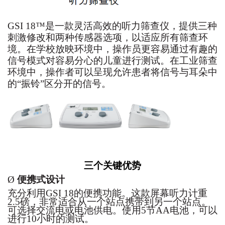
GSI 18™
是一款灵活高效的听力筛查仪
，
提供三种
刺激修改和两种传感器选项
，
以适应所有筛查环
境
。
在学校放映环境中
，
操作员更容易通过有趣的
信号模式对容易分心的儿童进行测试
。
在工业筛查
环境中
，
操作者可以呈现允许患者将信号与耳朵中
的
“
振铃
”
区分开的信号
。
三个关键优势
Ø
便携式设计
充分利用
GSI 18
的便携功能
。
这款屏幕听力计重
2.5
磅
，
非常适合从一个站点携带到另一个站点
。
可选择交流电或电池供电
。
使用
5
节
AA
电池
，
可以
进行
10
小时的测试
。