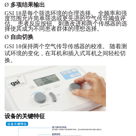
Ø
多项结果输出
GSI 18
是每个筛选环境的合理选择
。
全频率和强
度范围允许简单筛选或更先进的空气传导阈值评
估
。
患者反应按钮
、
刺激改进和两个传感器的选
择使其成为不同患者群体的理想选择
。
Ø
自由切换
GSI 18
保持两个空气传导传感器的校准
。
随着测
试环境的变化
，
在耳机和插入式耳机之间轻松切
换
。
设备的关键特征