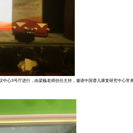
京国际会议中心3号厅进行，由梁巍老师担任主持，邀请中国聋儿康复研究中心