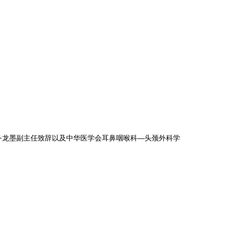
常务龙墨副主任致辞以及中华医学会耳鼻咽喉科—头颈外科学