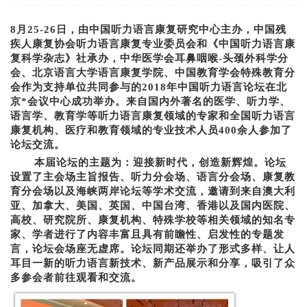
8
月25-26日，由中国听力语言康复研究中心主办，中国残
疾人康复协会听力语言康复专业委员会和《中国听力语言康
复科学杂志》社承办，中华医学会耳鼻咽喉-头颈外科学分
会、北京语言大学语言康复学院、中国教育学会特殊教育分
会作为支持单位共同参与的2018年中国听力语言论坛在北
京*会议中心成功举办。来自国内外著名的医学、听力学、
语言学、教育学等听力语言康复领域的专家和全国听力语言
康复机构、医疗和教育领域的专业技术人员400余人参加了
论坛交流。
本届论坛的主题为：迎接新时代，创造新辉煌。论坛
设置了主会场主旨报告、听力分会场、语言分会场、康复教
育分会场以及海峡两岸论坛等学术交流，邀请到来自澳大利
亚、加拿大、美国、英国、中国台湾、香港以及国内医院、
高校、研究院所、康复机构、特殊学校等相关领域的知名专
家、学者进行了内容丰富且具有前瞻性、启发性的专题发
言，论坛会场座无虚席。论坛同期还举办了形式多样、让人
耳目一新的听力语言新技术、新产品展示和分享，吸引了众
多参会者前往观看和交流。