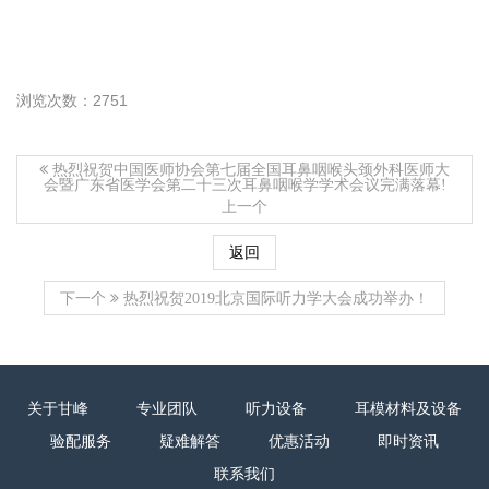
浏览次数：2751
热烈祝贺中国医师协会第七届全国耳鼻咽喉头颈外科医师大
会暨广东省医学会第二十三次耳鼻咽喉学学术会议完满落幕!
上一个
返回
下一个
热烈祝贺2019北京国际听力学大会成功举办！
关于甘峰
专业团队
听力设备
耳模材料及设备
验配服务
疑难解答
优惠活动
即时资讯
联系我们