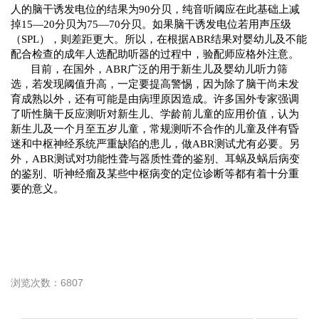
人的脑干诱发电位的结果为90分贝，纯音听阈应在此基础上减
掉15—20分贝为75—70分贝。如果脑干诱发电位若用声压级
（SPL），则差距更大。所以，在根据ABR结果对婴幼儿及不能
配合检查的成年人选配助听器的过程中，验配师应格外注意。
目前，在国外，ABR广泛的用于新生儿及婴幼儿听力筛
选，若发现阈值升高，一定要提高警惕，因为除了脑干尚未发
育成熟以外，还有可能是由病理原因造成。许多国外专家强调
了听性脑干反应测听对新生儿、学龄前儿童的应用价值，认为
新生儿及一个月至五岁儿童，常规测听不合作的儿童及伴有昏
迷和中枢神经系统严重缺陷的患儿，做ABR测试尤有必要。另
外，ABR测试对功能性聋与器质性聋的鉴别、耳蜗及蜗后病变
的鉴别、听神经瘤及某些中枢病变的定位诊断等都有着十分重
要的意义。
浏览次数：6807