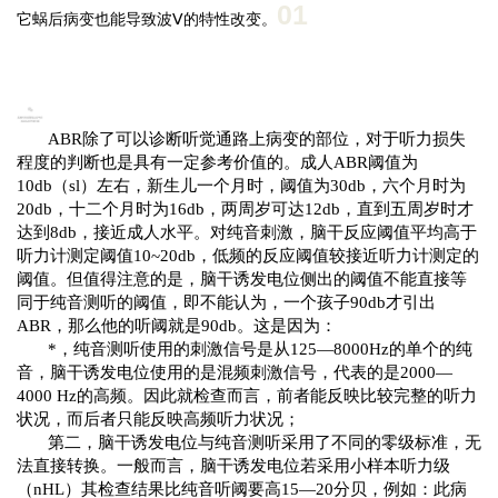
0
1
它蜗后病变也能导致波Ⅴ的特性改变。
ABR除了可以诊断听觉通路上病变的部位，对于听力损失
程度的判断也是具有一定参考价值的。成人ABR阈值为
10db（sl）左右，新生儿一个月时，阈值为30db，六个月时为
20db，十二个月时为16db，两周岁可达12db，直到五周岁时才
达到8db，接近成人水平。对纯音刺激，脑干反应阈值平均高于
听力计测定阈值10~20db，低频的反应阈值较接近听力计测定的
阈值。但值得注意的是，脑干诱发电位侧出的阈值不能直接等
同于纯音测听的阈值，即不能认为，一个孩子90db才引出
ABR，那么他的听阈就是90db。这是因为：
*，纯音测听使用的刺激信号是从125—8000Hz的单个的纯
音，脑干诱发电位使用的是混频刺激信号，代表的是2000—
4000 Hz的高频。因此就检查而言，前者能反映比较完整的听力
状况，而后者只能反映高频听力状况；
第二，脑干诱发电位与纯音测听采用了不同的零级标准，无
法直接转换。一般而言，脑干诱发电位若采用小样本听力级
（nHL）其检查结果比纯音听阈要高15—20分贝，例如：此病