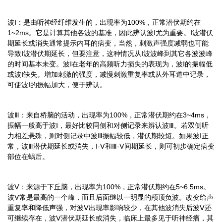
波Ⅰ：是由听神经纤维发生的，出现率为100%，正常潜伏期约在
1~2ms。它是计算其他各波的基准，因此辨认波Ⅰ尤为重要。Ⅰ波潜伏
期延长或消失通常提示内耳的病变，当然，刺激声强度减弱也可能
导致Ⅰ波潜伏期延长，但要注意，这种情况从Ⅰ波波峰到其它各波波峰
的时间基本未变。波Ⅰ在老年的高频听力损失的表现为，波Ⅰ的振幅低
或波Ⅰ缺失。增加刺激的强度，减慢刺激重复率或从外耳道中记录，
可使波Ⅰ的振幅加大，便于辨认。
波Ⅲ：来自桥脑的活动，出现率为100%，正常潜伏期约在3~4ms，
振幅一般高于波Ⅰ，最好比较同侧和对侧记录来辨认波Ⅲ。若双侧听
力相差悬殊，则对侧记录中波Ⅲ振幅较低，潜伏期较短。如果波Ⅰ正
常，波Ⅲ潜伏期延长或消失，Ⅰ-Ⅴ和Ⅲ-Ⅴ间期延长，则可初步确定病变
部位在蜗后。
波Ⅴ：来源于下丘脑，出现率为100%，正常潜伏期约在5~6.5ms。
波Ⅴ常是最高的一个峰，而且后面继以一明显的颅顶负波。改变给声
重复率和降低声强，对波Ⅴ出现率影响较少，在其他波消失后波Ⅴ还
可继续存在，波Ⅴ潜伏期延长或消失，临床上最多见于听神经瘤，其