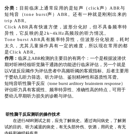
分类：
目前临床上通常应用的是短声（click声）ABR与
短纯音（tone burst声）ABR。还有一种就是刚刚出来的
trip ABR。
Click ABR具有快速方便，波形分化好，但不具备频率特
异性，它反映的是2k~4kHz高频段的听力情况。
Tone burst ABR具有频率特异性，但波形分化较差，耗时
太久，尤其儿童操作具有一定的难度，所以现在常用的都
是Click ABR。
作用：
临床上ABR检测的主要目的有两个：一个是根据波潜伏
期对听神经核听觉脑干通路的功能进行临床评估，另一个就是
以Ⅴ波反应阈作为评估患者中高频听阈的客观指标。后者主要用
于婴幼儿听力筛选、听力评估、鉴别精神性和器质性耳聋。
短纯音听性脑干反应（tone burst arditory brainstem response）
评估听力具有客观性、频率特异性、准确性高的特点，可用于
婴幼儿早期听力损失的诊断与评估。
听性脑干反应测听的操作技术
在进行ABR测试之前，应先了解病史。通过询问病史，了解测
试的目的、听力减退的病史，有无头部外伤、饮酒，用药史，有无
内科和神经科疾患。