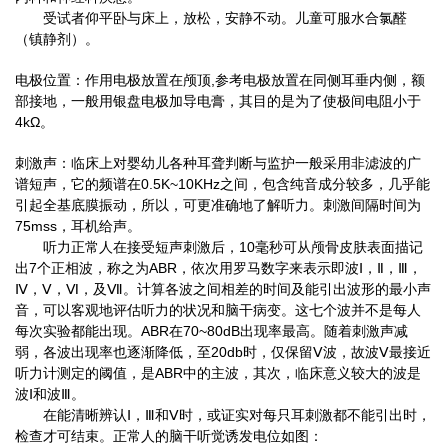
受试者仰平卧与床上，放松，安静不动。儿童可服水合氯醛
（镇静剂）。
电极位置：作用电极放置在颅顶,参考电极放置在同侧耳垂内侧，额
部接地，一般用银盘电极加导电膏，其目的是为了使极间电阻小于
4kΩ。
刺激声：临床上对婴幼儿各种耳聋判断与监护一般采用非滤波的广
谱短声，它的频谱在0.5K~10KHz之间，包含纯音成分较多，几乎能
引起全基底膜振动，所以，可更准确地了解听力。刺激间隔时间为
75mss，耳机给声。
听力正常人在接受短声刺激后，10毫秒可从颅骨皮肤表面描记
出7个正相波，称之为ABR，依次用罗马数字来表示即波Ⅰ，Ⅱ，Ⅲ，
Ⅳ，Ⅴ，Ⅵ，及Ⅶ。计算各波之间相差的时间及能引出波形的最小声
音，可以客观地评估听力的状况和脑干病变。这七个波并不是每人
每次实验都能出现。ABR在70~80dB出现率最高。随着刺激声减
弱，各波出现率也逐渐降低，至20db时，仅保留Ⅴ波，故波Ⅴ最接近
听力计测定的阈值，是ABR中的主波，其次，临床意义较大的波是
波Ⅰ和波Ⅲ。
在能清晰辨认Ⅰ，Ⅲ和Ⅴ时，或证实对每只耳刺激都不能引出时，
检查才可结束。正常人的脑干听觉诱发电位如图：