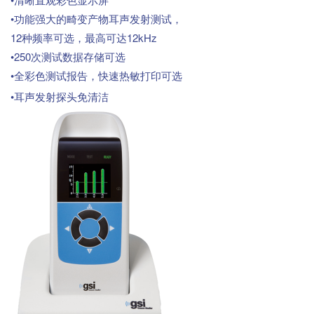
清晰直观彩色显示屏
•
，
功能强大的畸变产物耳声发射测试
12
，
12kHz
种频率可选
最高可达
•250
次测试数据存储可选
•
，
全彩色测试报告
快速热敏打印可选
•
耳声发射探头免清洁