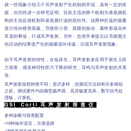
，
就一些现象介绍几个耳声发射产生机制的学说
虽有一定的依
，
。
据
但仍待进一步研究证明
目前主流的两个机制为基底膜机
。
构的主动反馈机制和基底膜行波的双向性
这两种折返的能量
，
、
，
逆行传向镫骨底板
导致听小骨
鼓膜的振动
最终形成在外
，
。
，
耳道的释放
行成耳声发射
另外
也有学者提出以毛细胞主
，
。
床
动活动的结果使产生的能量逆向传递
出现耳声发射现象
的应用
，
，
由于耳声发射的特性
在临床生
耳声发射多应用于新生儿听
，
，
力筛查
感音神经性听力下降的研究
耳鸣与耳声发射的关系
。
测试仪器
等
，
，
耳声发射虽然种类不同
形式多样
但测试方法却有许多相似
。
、
，
之处
测试硬件均由微型扬声器
高灵敏麦克风
数字信号处
，
。
理板
计算机
GSI Corti
耳声发射筛查仪
发射筛查
Corti
仪
耳声发射筛查仪
多种诊断与筛查配置
•10
，
种操作语言
方便选择
•