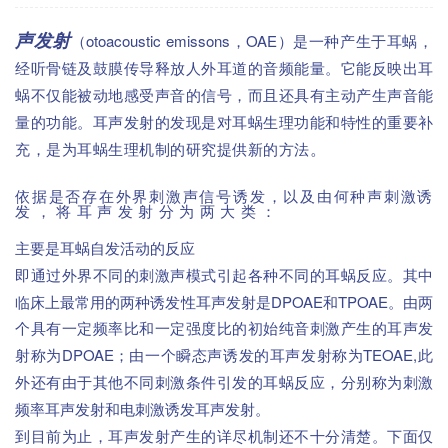
（otoacoustic emissons，OAE）
，
声发射
是一种产生于耳蜗
。
经听骨链及鼓膜传导释放人外耳道的音频能量
它能反映出耳
，
蜗不仅能被动地感受声音的信号
而且还具有主动产生声音能
。
量的功能
耳声发射的发现是对耳蜗生理功能和特性的重要补
。
，
声发射的分
充
是为耳蜗生理机制的研究提供新的方法
类
，
依据是否存在外界刺激声信号诱发
以及由何种声刺激诱
，
：
发性耳声发射
发
将耳声发射分为两大类
（SOAE）
（EOAE）
发性耳声发射
主要是耳蜗自发活动的反应
。
即通过外界不同的刺激声模式引起各种不同的耳蜗反应
其中
DPOAE
TPOAE。
临床上最常用的两种诱发性耳声发射是
和
由两
个具有一定频率比和一定强度比的初始纯音刺激产生的耳声发
DPOAE；
TEOAE,
射称为
由一个瞬态声诱发的耳声发射称为
此
，
外还有由于其他不同刺激条件引发的耳蜗反应
分别称为刺激
。
产生机制
频率耳声发射和电刺激诱发耳声发射
，
。
到目前为止
耳声发射产生的详尽机制还不十分清楚
下面仅