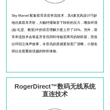
Sky Marvel
4
配备双耳语音串流技术，其
麦克风设计巧妙
地仿真双耳齐听，大幅纾缓噪音下聆听的压力，嘈杂环境
(
:
)
15%
如
礼堂、教室
中的语言理解力更上升了
。另外，双
耳串流技术会将蓝牙音讯同时传输至两耳的助听器，营造
出环回立体声效果，令音讯的质感更加宽广清晰，小朋友
得以全面重拾优越的聆听体验。
RogerDirect™数码无线系统
直连技术