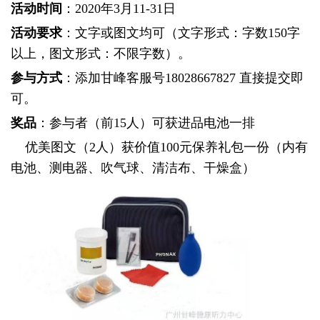
活动时间
：2020年3月11-31日
活动要求
：
文字或图文均可（文字形式：字数
150
字
以上，图文形式：不限字数）。
参与方式
：
添加甘峰客服号
18028667827
直接提交即
可。
奖品
：
参与者（前15人）可获进品电池一排
优美图文（2人）获价值
100
元保养礼包一份（内有
电池、测电器、吹气球、清洁布、干燥盒）